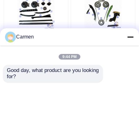
Carmen
フォードF350 F250
CLK Cのクラスのメルセ
F150の探険
デスCLKのタイミング
F6TZ6268AAのための
のチェーン取り替え
9:44 PM
8*122L XL1Z6L266AA
M271.921の大広間Eは
VVTのタイミングのチ
ベストプライス
ベストプライス
Tモデル8*142L
Good day, what product are you looking 
ェーン キット
A27105009を分類する
for?
お問い合わせ
お問い合わせ
多くを見て下さい
Desktop Site
ホーム
企業情報
お問い合わせ