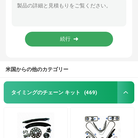
VAUXHALL ASTRA ASTRAVAN 55562234 130LのためのZ12 Z10 Z14 XEPエンジンのタイミングの鎖
エンジンのタイミングのキット
13506-23030トヨタYaris 1.3 VVTのタイミングのチェーン キット エンジン2SZ SCP1 NLP1 NCP1 128L
1.0L DOHC 16V VVTのキットのトヨタのエコーPLATZ VITZのタイミングのチェーン エンジン1SZ P1 SCP10 13506-23010 13523-97401
VVTのキット
G4FJ 1.6L 1.6TエンジンのタイミングのキットのヒュンダイKIAのアクセントのVeloster i30のソナタ24321-2B620
DODGE/CHRYSLER/JEEPのRamのドゥランゴ ダコタのニトロ自由壮大なチェロキー53021295AA 94L 53021249AA Rのためのタイミングのチェーン キット
VVTカムフェーザー
米国からの他のカテゴリー
VVTのタイミングの鎖
タイミングのチェーン キット
(469)
可変的なタイミング ベルト
エンジンのタイミングの鎖
タイミングのチェーン テンショナー