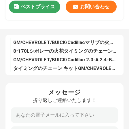
ベストプライス
お問い合わせ
E90 5er Z4 11277500502 52L 11417548800を旅行するBMW 1erのカブリオレ3erのカブリオレの密集したクーペのためのタイミングの鎖のキット
GM/CHEVROLET/BUICK/Cadillacマリブの火花のボルトLacross VERANO 12636521 9*178 12636527のためのタイミングのチェーン キット
わたしたち に つい て
8*170Lシボレーの火花タイミングのチェーン取り替えOPEL ASTRAカール12656083 12656081
GM/CHEVROLET/BUICK/Cadillac 2.0-A 2.4-BのコバルトHHRの分点のマリブの雑種24461834 148L 12608580のためのタイミングのチェーン キット
工場 ツアー
タイミングのチェーン キットGM/CHEVROLET/BUICK/Cadillac 6.0-Hの（のための364の）先駆者、SSR 12586482 60L 12586407
GMシボレー・カマロのタイミングのチェーン キット12633452 LY7 LFX LLT 114L 12609259
品質管理
DODGE/CHRYSLER/JEEPの充電器のためのタイミングのチェーン キット/不敵/マグナムびん コンコルド4663635 180L 4663676
DODGE/CHRYSLER/JEEP AVENGER/CHARGER Concorde/SEBRING/300 04892349AA 11*272L 68137973AAのためのタイミングのチェーン キット
連絡 ください
VVTエンジンT22 ZZT23 E12U 1.8L 13506-22030 130Lを搭載するトヨタ・セリカの花冠のタイミングのチェーン キット
トヨタ・タンドラFJの巡洋艦タイミングのチェーンVVTのキット4RUNNER 4.0L 13506-31040 178L 13507-31020 46L
ニュース
メッセージ
メルセデスの大広間Eのための1.8T 2.0T A0009931078 VVTのキットはCのクラス エンジンW204 S211 W211を分類する
折り返しご連絡いたします！
日産・キューブJUKE LATIO LIVINAミクロンE11 13028-ED000のためのエンジンZ12 L10 K12 VVTのタイミングの鎖
引金 を 求め て ください
日産・ティーノQG15DE QG16DE QG18DE N16 V10のためのP11 P12 13028-4M511 VVTのキット
13028-AX001 VVTのキットのタイミングの鎖の日産3月ミクロンのノート エンジンZ11 K12 CG10DE CG12DE CR12DE CR14DE
タイミングのチェーン キット
EはCのクラスのメルセデスCLKのタイミングのチェーン エンジンM 271.941 M 271.956 M271.940 M 271.948 A0009932176を分類する