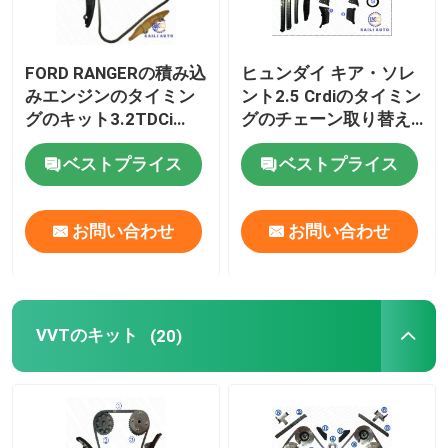
FORD RANGERの積み込
ヒュンダイ キア・ソレ
みエンジンのタイミン
ント2.5 Crdiのタイミン
グのキット3.2TDCi
グのチェーン取り替え
24351-4A020 24370-
P5ATのディーゼル
4A030
6C1Q6M256BB 134L
ベストプライス
ベストプライス
お問い合わせ
お問い合わせ
VVTのキット
(20)