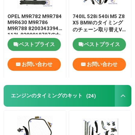
カムシャフトのスプロケット ギヤ
OPEL M9R782 M9R784
740IL 528i 540i M5 Z8
M9R630 M9R786
X5 BMWのタイミング
M9R788 8200343394
のチェーン取り替えV8
クランク軸のタイミングのスプロケット
112L 8200918797のた
はDOHC 4398CC
めのVAUXHALLヴィヴ
11311741746にガスを
ベストプライス
ベストプライス
ァーロ2.0 Cdtiのタイミ
供給する
タイミングのチェーン ガイド・レール
ングのチェーン キット
お問い合わせ
お問い合わせ
チェーン テンショナーの腕
油ポンプのテンショナー
エンジンのタイミングのキット
(24)