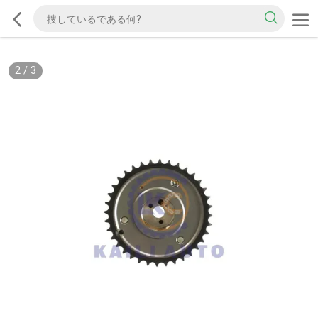
2
/
3