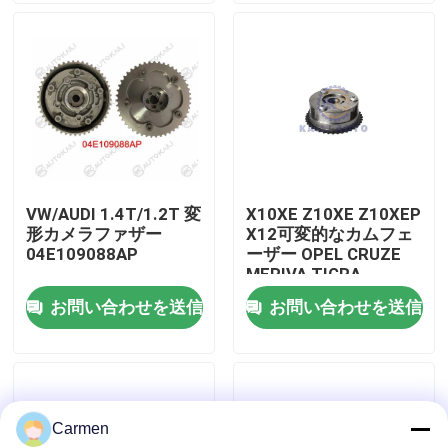
わたしたち に つい て
工場 ツアー
品質管理
VW/AUDI 1.4T/1.2T 変
X10XE Z10XE Z10XEP
形カメラファザー
X12可変的なカムフェ
連絡 ください
04E109088AP
ーザー OPEL CRUZE
MERIVA TIGRA
55562222
お問い合わせを送信
お問い合わせを送信
ニュース
引金 を 求め て ください
Carmen
タイミングのチェーン キット