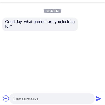
11:30 PM
エンジンのタイミングのキット
Good day, what product are you looking 
for?
VVTのキット
前BMW1 BMW3 X1 X3
前BMWプジョー シト
Z4 11361707315のた
ロエンVVTエンジン カ
めのN45B16 N46
ムフェーザー N13
N46Nエンジン カムフ
N12B14A N12B16A
VVTカムフェーザー
ェーザー
11367536085
お問い合わせを送信
お問い合わせを送信
VVTのタイミングの鎖
ホーム
企業情報
お問い合わせ
Desktop Site
可変的なタイミング ベルト
地図
プライバシーポリシー
エンジンのタイミングの鎖
品質
タイミングのチェーン キット
中国工
場.Copyright © 2026 YUHUAN KAILI AUTO PARTS
タイミングのチェーン テンショナー
CO., LTD. All Rights Reserved.