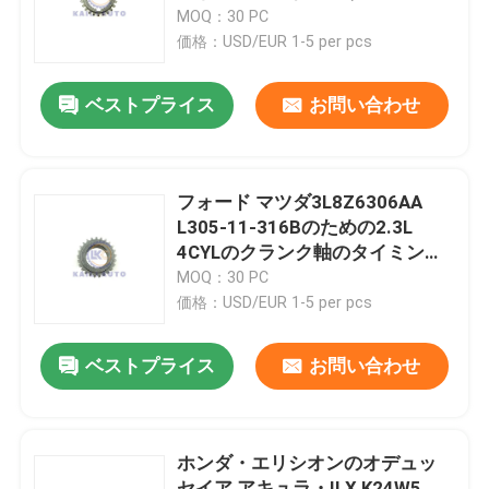
タの焦点ZJ01-11-316
MOQ：30 PC
価格：USD/EUR 1-5 per pcs
わたしたち に つい て
ベストプライス
お問い合わせ
工場 ツアー
品質管理
フォード マツダ3L8Z6306AA
L305-11-316Bのための2.3L
4CYLのクランク軸のタイミング
連絡 ください
のスプロケット ギヤ
MOQ：30 PC
価格：USD/EUR 1-5 per pcs
ニュース
ベストプライス
お問い合わせ
引金 を 求め て ください
ホンダ・エリシオンのオデュッ
タイミングのチェーン キット
セイア アキュラ・ILX K24W5