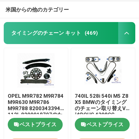
米国からの他のカテゴリー
タイミングのチェーン キット
(469)
OPEL M9R782 M9R784
740IL 528i 540i M5 Z8
M9R630 M9R786
X5 BMWのタイミング
M9R788 8200343394
のチェーン取り替えV8
112L 8200918797のた
はDOHC 4398CC
めのVAUXHALLヴィヴ
11311741746にガスを
ベストプライス
ベストプライス
ァーロ2.0 Cdtiのタイミ
供給する
ングのチェーン キット