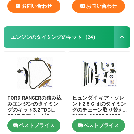
お問い合わせ
お問い合わせ
エンジンのタイミングのキット
(24)
FORD RANGERの積み込
ヒュンダイ キア・ソレ
みエンジンのタイミン
ント2.5 Crdiのタイミン
グのキット3.2TDCi
グのチェーン取り替え
P5ATのディーゼル
24351-4A020 24370-
6C1Q6M256BB 134L
4A030
ベストプライス
ベストプライス