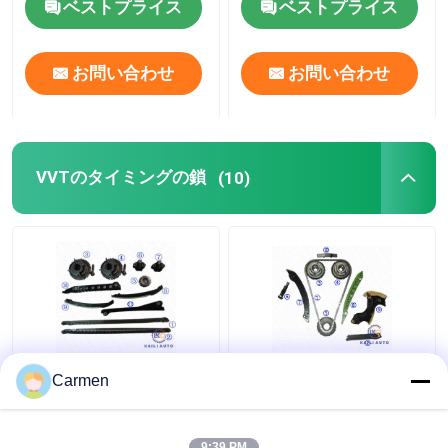
ベストプライス
ベストプライス
お問い合わせ
お問い合わせ
VVTのタイミングの鎖
(10)
フォードF350 F250
CLK Cのクラスのメルセ
Carmen
F150の探険
デスCLKのタイミング
F6TZ6268AAのための
のチェーン取り替え
8*122L XL1Z6L266AA
M271.921の大広間Eは
9:39 PM